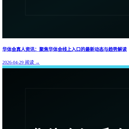
华体会真人资讯：聚焦华体会线上入口的最新动态与趋势解读
2026-04-29
阅读
→