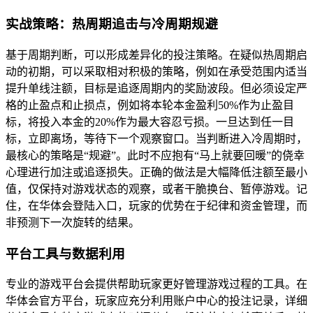
实战策略：热周期追击与冷周期规避
基于周期判断，可以形成差异化的投注策略。在疑似热周期启
动的初期，可以采取相对积极的策略，例如在承受范围内适当
提升单线注额，目标是追逐周期内的奖励波段。但必须设定严
格的止盈点和止损点，例如将本轮本金盈利50%作为止盈目
标，将投入本金的20%作为最大容忍亏损。一旦达到任一目
标，立即离场，等待下一个观察窗口。当判断进入冷周期时，
最核心的策略是“规避”。此时不应抱有“马上就要回暖”的侥幸
心理进行加注或追逐损失。正确的做法是大幅降低注额至最小
值，仅保持对游戏状态的观察，或者干脆换台、暂停游戏。记
住，在华体会登陆入口，玩家的优势在于纪律和资金管理，而
非预测下一次旋转的结果。
平台工具与数据利用
专业的游戏平台会提供帮助玩家更好管理游戏过程的工具。在
华体会官方平台，玩家应充分利用账户中心的投注记录，详细