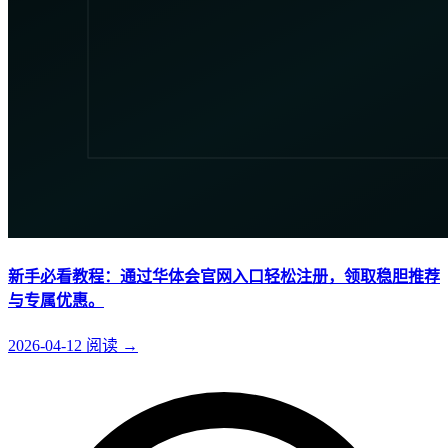
新手必看教程：通过华体会官网入口轻松注册，领取稳胆推荐
与专属优惠。
2026-04-12
阅读
→