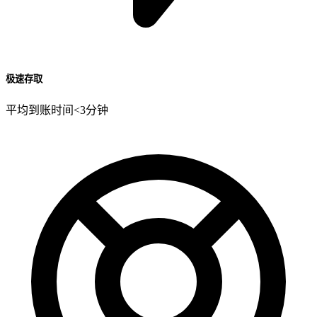
极速存取
平均到账时间<3分钟