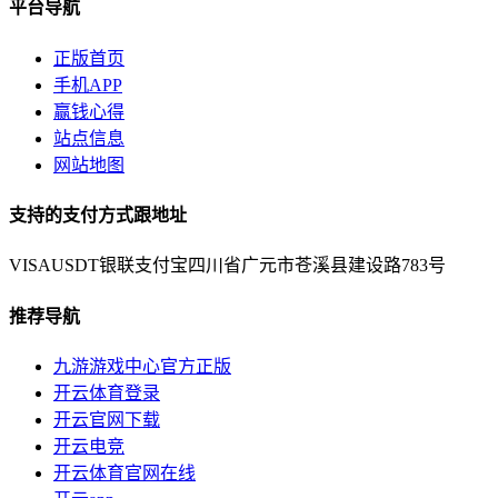
平台导航
正版首页
手机APP
赢钱心得
站点信息
网站地图
支持的支付方式跟地址
VISA
USDT
银联
支付宝
四川省广元市苍溪县建设路783号
推荐导航
九游游戏中心官方正版
开云体育登录
开云官网下载
开云电竞
开云体育官网在线