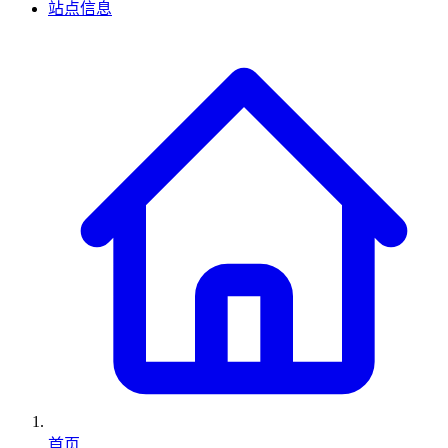
站点信息
首页