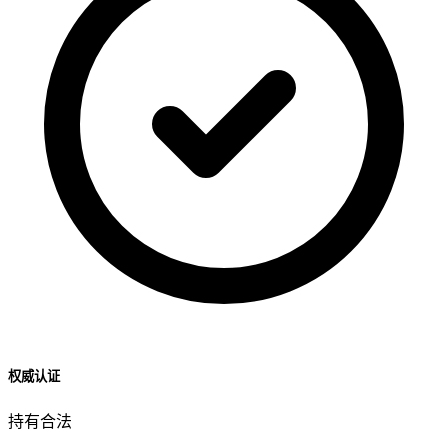
权威认证
持有合法