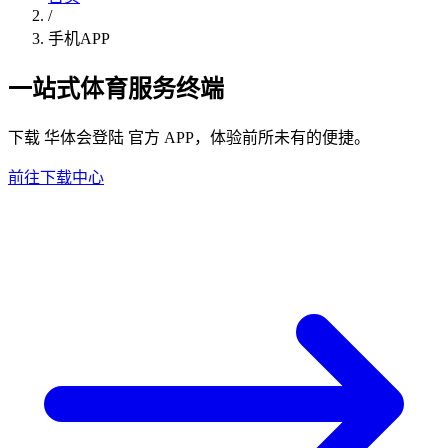
/
手机APP
一站式体育服务终端
下载 华体会登陆 官方 APP，体验前所未有的便捷。
前往下载中心