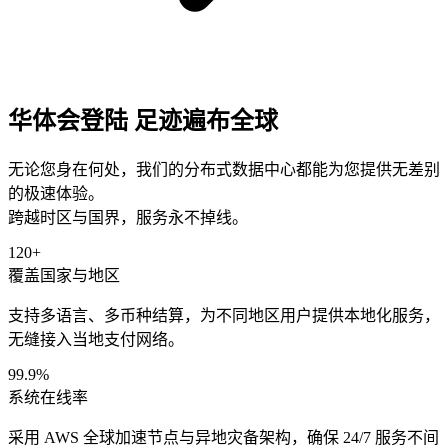
华体会登陆
足迹遍布全球
无论您身在何处，我们的分布式数据中心都能为您提供无差别
的极速体验。
跨越时区与国界，服务永不掉线。
120
+
覆盖国家与地区
支持多语言、多币种结算，为不同地区用户提供本地化服务，
无缝接入当地支付网络。
99.9
%
系统在线率
采用 AWS 全球加速节点与异地灾备架构，确保 24/7 服务不间