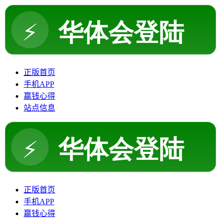
正版首页
手机APP
赢钱心得
站点信息
正版首页
手机APP
赢钱心得