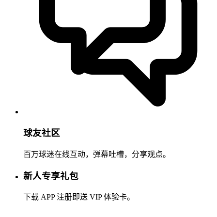
球友社区
百万球迷在线互动，弹幕吐槽，分享观点。
新人专享礼包
下载 APP 注册即送 VIP 体验卡。