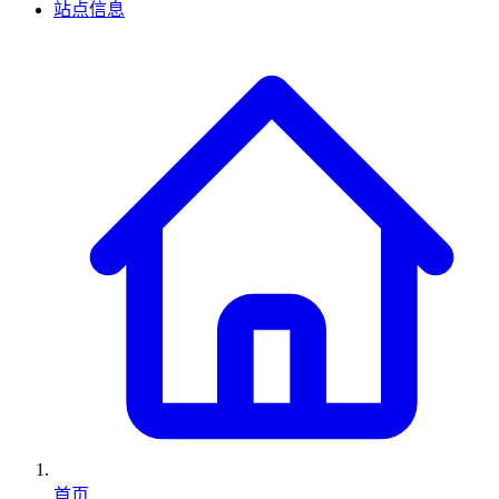
站点信息
首页