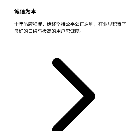
诚信为本
十年品牌积淀，始终坚持公平公正原则，在业界积累了
良好的口碑与极高的用户忠诚度。