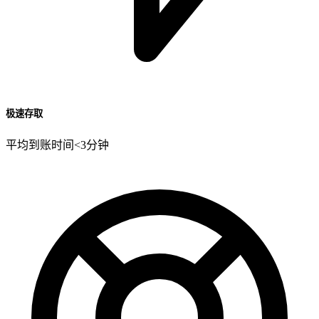
极速存取
平均到账时间<3分钟