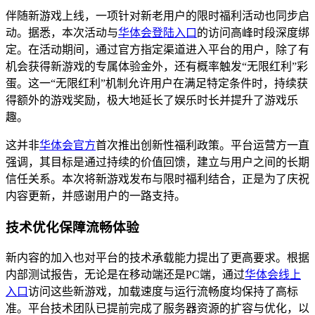
伴随新游戏上线，一项针对新老用户的限时福利活动也同步启
动。据悉，本次活动与
华体会登陆入口
的访问高峰时段深度绑
定。在活动期间，通过官方指定渠道进入平台的用户，除了有
机会获得新游戏的专属体验金外，还有概率触发“无限红利”彩
蛋。这一“无限红利”机制允许用户在满足特定条件时，持续获
得额外的游戏奖励，极大地延长了娱乐时长并提升了游戏乐
趣。
这并非
华体会官方
首次推出创新性福利政策。平台运营方一直
强调，其目标是通过持续的价值回馈，建立与用户之间的长期
信任关系。本次将新游戏发布与限时福利结合，正是为了庆祝
内容更新，并感谢用户的一路支持。
技术优化保障流畅体验
新内容的加入也对平台的技术承载能力提出了更高要求。根据
内部测试报告，无论是在移动端还是PC端，通过
华体会线上
入口
访问这些新游戏，加载速度与运行流畅度均保持了高标
准。平台技术团队已提前完成了服务器资源的扩容与优化，以