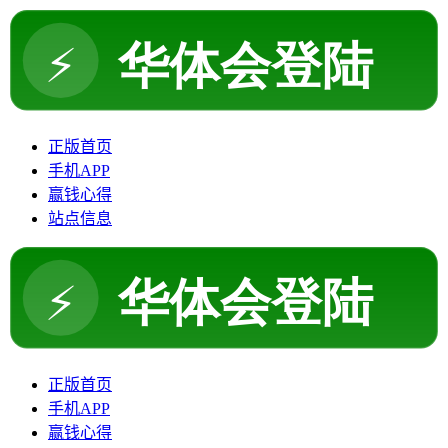
正版首页
手机APP
赢钱心得
站点信息
正版首页
手机APP
赢钱心得