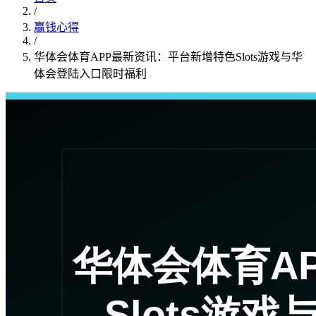
/
赢钱心得
/
华体会体育APP最新资讯：平台新增特色Slots游戏与华
体会登陆入口限时福利