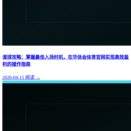
滚球攻略：掌握最佳入场时机，在华体会体育官网实现高效盈
利的操作指南
2026-04-15
阅读
→